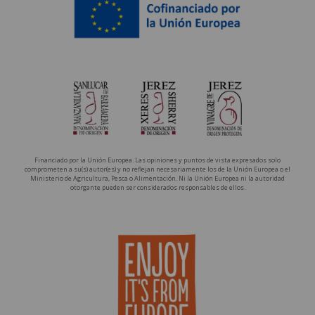
Financiado por la Unión Europea. Las opiniones y puntos de vista expresados solo
comprometen a su(s) autor(es) y no reflejan necesariamente los de la Unión Europea o el
Ministerio de Agricultura, Pesca o Alimentación. Ni la Unión Europea ni la autoridad
otorgante pueden ser considerados responsables de ellos.