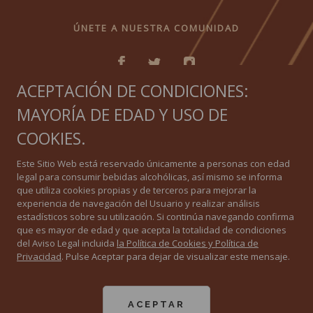
ÚNETE A NUESTRA COMUNIDAD
ACEPTACIÓN DE CONDICIONES:
MAYORÍA DE EDAD Y USO DE
IGUAL QUE NINGUNO
COOKIES.
Política de privacidad
Este Sitio Web está reservado únicamente a personas con edad
legal para consumir bebidas alcohólicas, así mismo se informa
Política de Cookies
que utiliza cookies propias y de terceros para mejorar la
experiencia de navegación del Usuario y realizar análisis
estadísticos sobre su utilización. Si continúa navegando confirma
Aviso Legal
que es mayor de edad y que acepta la totalidad de condiciones
del Aviso Legal incluida
la Política de Cookies y Política de
Privacidad
. Pulse Aceptar para dejar de visualizar este mensaje.
All Rights Reserved. 2020 ©
Consejo Regulador de las Denominaciones de Origen “Jerez-Xérès-Sherry” -
“Manzanilla-Sanlúcar de Barrameda” - “Vinagre de Jerez”
El Consejo Regulador de vinos de Jerez y Manzanilla recibe ayudas de la Unión
ACEPTAR
Europea con cargo al Fondo Europeo Agrícola de Desarrollo Rural para diferentes