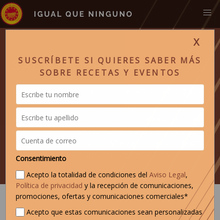
X
SUSCRÍBETE SI QUIERES SABER MÁS
SALA DE PRENSA
SOBRE RECETAS Y EVENTOS
¿Eres sommelier, barman, restaurador o periodista?
En este portal podrás encontrar todas las
herramientas y materiales necesarios para
sumergirte en el apasionante mundo de los Vinos y
Vinagre de Jerez y la Manzanilla y así podrás
transmitir qué los hace únicos en el mundo.
Consentimiento
Acepto la totalidad de condiciones del
Aviso Legal
,
Política de privacidad
y la recepción de comunicaciones,
promociones, ofertas y comunicaciones comerciales*
Acepto que estas comunicaciones sean personalizadas