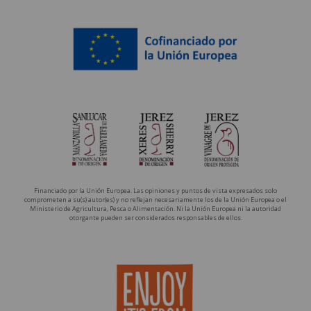
Financiado por la Unión Europea. Las opiniones y puntos de vista expresados solo
comprometen a su(s) autor(es) y no reflejan necesariamente los de la Unión Europea o el
Ministerio de Agricultura, Pesca o Alimentación. Ni la Unión Europea ni la autoridad
otorgante pueden ser considerados responsables de ellos.