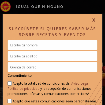
X
SUSCRÍBETE SI QUIERES SABER MÁS
CARNES Y GUISOS
SOBRE RECETAS Y EVENTOS
CON VINOS DE JEREZ
ENTRANTES Y ENSALADAS
Consentimiento
PESCADOS Y MARISCOS
Acepto la totalidad de condiciones del
Aviso Legal
,
Política de privacidad
y la recepción de comunicaciones,
promociones, ofertas y comunicaciones comerciales*
QUESOS
Acepto que estas comunicaciones sean personalizadas