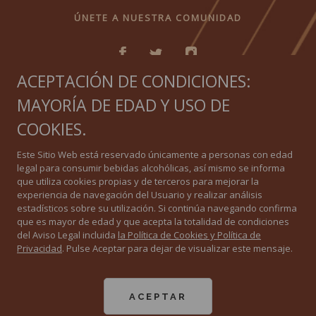
ÚNETE A NUESTRA COMUNIDAD
ACEPTACIÓN DE CONDICIONES:
MAYORÍA DE EDAD Y USO DE
IGUAL QUE NINGUNO
COOKIES.
Política de privacidad
Este Sitio Web está reservado únicamente a personas con edad
legal para consumir bebidas alcohólicas, así mismo se informa
Política de Cookies
que utiliza cookies propias y de terceros para mejorar la
experiencia de navegación del Usuario y realizar análisis
estadísticos sobre su utilización. Si continúa navegando confirma
Aviso Legal
que es mayor de edad y que acepta la totalidad de condiciones
del Aviso Legal incluida
la Política de Cookies y Política de
Privacidad
. Pulse Aceptar para dejar de visualizar este mensaje.
All Rights Reserved. 2020 ©
Consejo Regulador de las Denominaciones de Origen “Jerez-Xérès-Sherry” -
“Manzanilla-Sanlúcar de Barrameda” - “Vinagre de Jerez”
El Consejo Regulador de vinos de Jerez y Manzanilla recibe ayudas de la Unión
ACEPTAR
Europea con cargo al Fondo Europeo Agrícola de Desarrollo Rural para diferentes