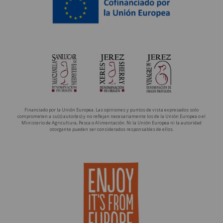
Financiado por la Unión Europea. Las opiniones y puntos de vista expresados solo
comprometen a su(s) autor(es) y no reflejan necesariamente los de la Unión Europea o el
Ministerio de Agricultura, Pesca o Alimentación. Ni la Unión Europea ni la autoridad
otorgante pueden ser considerados responsables de ellos.