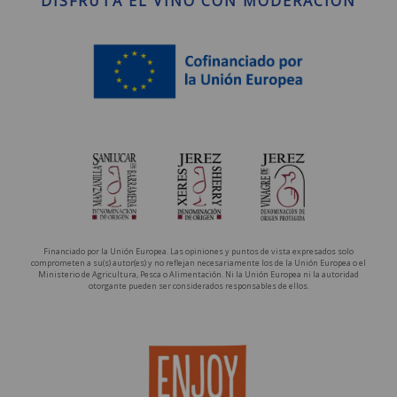
DISFRUTA EL VINO CON MODERACIÓN
Financiado por la Unión Europea. Las opiniones y puntos de vista expresados solo
comprometen a su(s) autor(es) y no reflejan necesariamente los de la Unión Europea o el
Ministerio de Agricultura, Pesca o Alimentación. Ni la Unión Europea ni la autoridad
otorgante pueden ser considerados responsables de ellos.