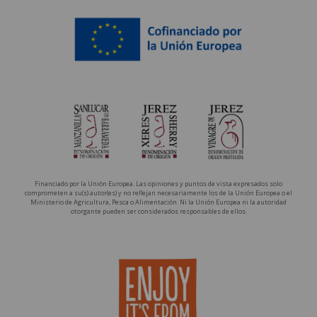
Financiado por la Unión Europea. Las opiniones y puntos de vista expresados solo
comprometen a su(s) autor(es) y no reflejan necesariamente los de la Unión Europea o el
Ministerio de Agricultura, Pesca o Alimentación. Ni la Unión Europea ni la autoridad
otorgante pueden ser considerados responsables de ellos.