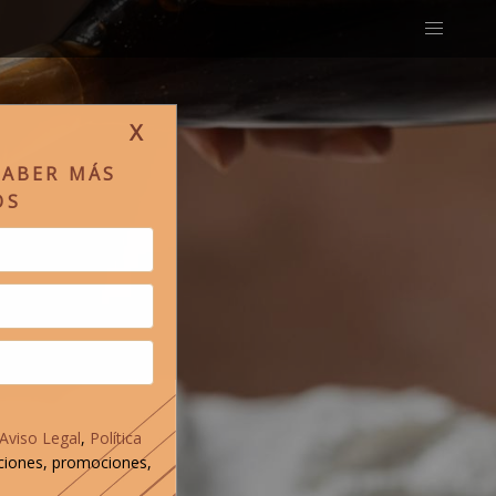
X
SABER MÁS
OS
Aviso Legal
,
Política
ciones, promociones,