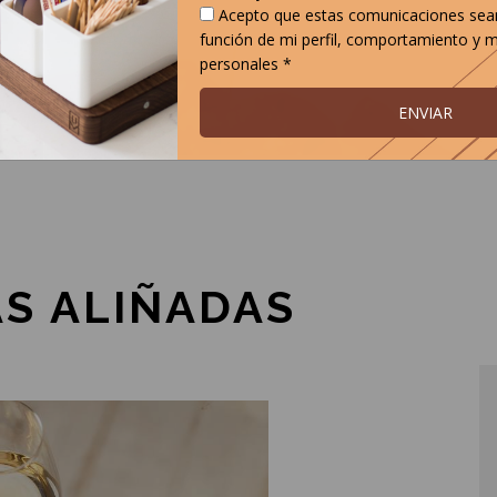
Acepto que estas comunicaciones sea
función de mi perfil, comportamiento y m
personales *
ENVIAR
S ALIÑADAS