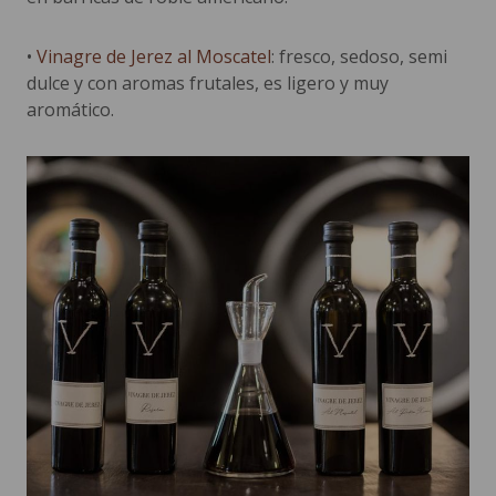
•
Vinagre de Jerez al Moscatel
: fresco, sedoso, semi
dulce y con aromas frutales, es ligero y muy
aromático.