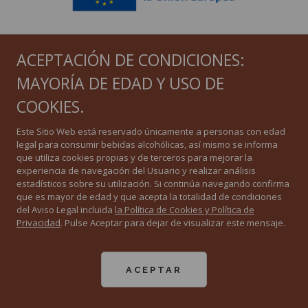
ACEPTACIÓN DE CONDICIONES:
MAYORÍA DE EDAD Y USO DE
COOKIES.
Este Sitio Web está reservado únicamente a personas con edad
Financiado por la Unión Europea. Las opiniones y puntos de vista expresados solo
comprometen a su(s) autor(es) y no reflejan necesariamente los de la Unión Europea o el
legal para consumir bebidas alcohólicas, así mismo se informa
Ministerio de Agricultura, Pesca o Alimentación. Ni la Unión Europea ni la autoridad
que utiliza cookies propias y de terceros para mejorar la
otorgante pueden ser considerados responsables de ellos.
experiencia de navegación del Usuario y realizar análisis
estadísticos sobre su utilización. Si continúa navegando confirma
que es mayor de edad y que acepta la totalidad de condiciones
del Aviso Legal incluida
la Política de Cookies y Política de
Privacidad
. Pulse Aceptar para dejar de visualizar este mensaje.
ACEPTAR