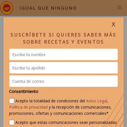
X
SUSCRÍBETE SI QUIERES SABER MÁS
LIFESTYLE
SOBRE RECETAS Y EVENTOS
3 RECETAS DE
ENSALADAS CON
VINAGRE DE JEREZ
PARA VERANO 2024
Consentimiento
Acepto la totalidad de condiciones del
Aviso Legal
,
Política de privacidad
y la recepción de comunicaciones,
JORDI LUQUE
LUN, 03 JUN 2024
promociones, ofertas y comunicaciones comerciales*
Acepto que estas comunicaciones sean personalizadas