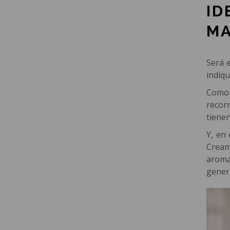
ID
MA
Será 
indiq
Como 
recor
tienen
Y, en
Cream
aroma
gener