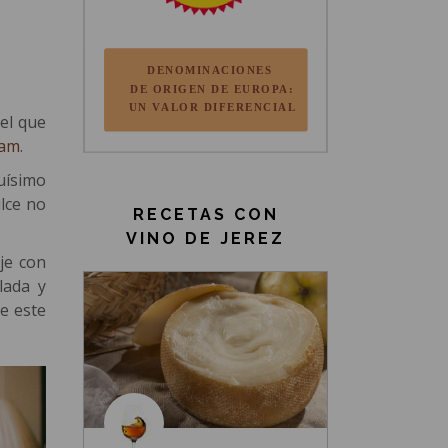
el que
eam
.
uísimo
lce no
RECETAS CON
VINO DE JEREZ
je con
lada y
e este