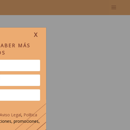
X
SABER MÁS
OS
M
SÁB, 21 DIC 2024
Aviso Legal
,
Política
ciones, promociones,