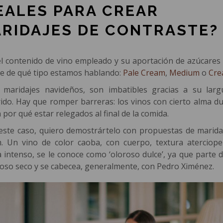
EALES PARA CREAR
RIDAJES DE CONTRASTE?
el contenido de vino empleado y su aportación de azúcares 
ue de qué tipo estamos hablando:
Pale Cream
,
Medium
o
Cr
maridajes navideños, son imbatibles gracias a su larg
rido. Hay que romper barreras: los vinos con cierto alma du
 por qué estar relegados al final de la comida.
 este caso, quiero demostrártelo con propuestas de marida
. Un vino de color caoba, con cuerpo, textura aterciope
 intenso, se le conoce como ‘oloroso dulce’, ya que parte d
oso seco y se cabecea, generalmente, con Pedro Ximénez.