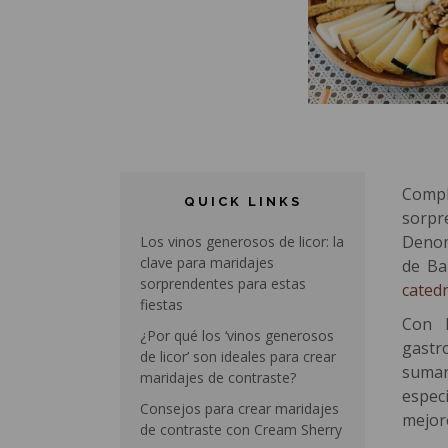
Compl
QUICK LINKS
sorpr
Denom
Los vinos generosos de licor: la
clave para maridajes
de Ba
sorprendentes para estas
catedr
fiestas
Con 
¿Por qué los ‘vinos generosos
gastr
de licor’ son ideales para crear
suman
maridajes de contraste?
especi
Consejos para crear maridajes
mejor
de contraste con Cream Sherry