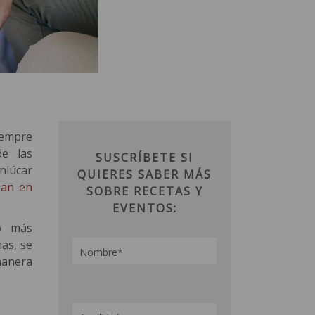
iempre
de las
SUSCRÍBETE SI
nlúcar
QUIERES SABER MÁS
san en
SOBRE RECETAS Y
EVENTOS:
o más
as, se
manera