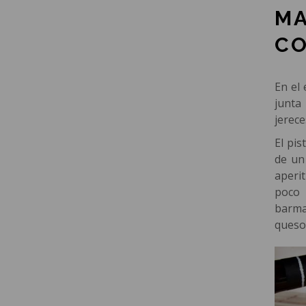
MA
CO
En el 
junta
jerece
El pi
de un
aperi
poco 
barma
queso 