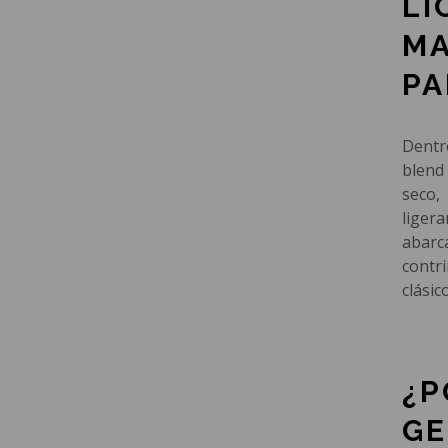
LI
MA
PA
Dentr
blend
seco,
liger
abarc
contri
clásic
¿P
GE