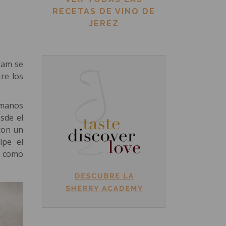
RECETAS DE VINO DE
JEREZ
ream se
re los
 manos
sde el
con un
lpe el
s como