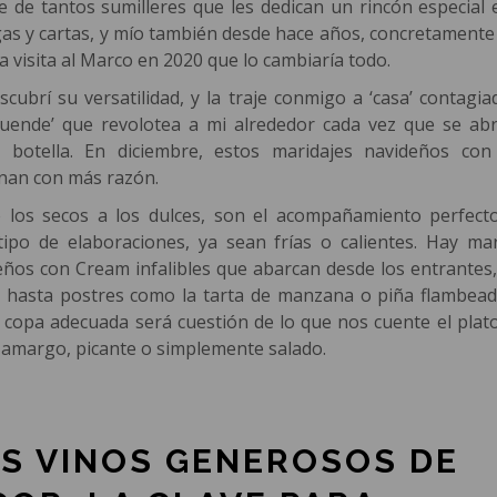
he de tantos sumilleres que les dedican un rincón especial 
as y cartas, y mío también desde hace años, concretamente
a visita al Marco en 2020 que lo cambiaría todo.
escubrí su versatilidad, y la traje conmigo a ‘casa’ contagi
duende’ que revolotea a mi alrededor cada vez que se ab
 botella. En diciembre, estos maridajes navideños con 
nan con más razón.
 los secos a los dulces, son el acompañamiento perfect
tipo de elaboraciones, ya sean frías o calientes. Hay mar
eños con Cream infalibles que abarcan desde los entrantes
, hasta postres como la tarta de manzana o piña flambead
 copa adecuada será cuestión de lo que nos cuente el plato
, amargo, picante o simplemente salado.
S VINOS GENEROSOS DE