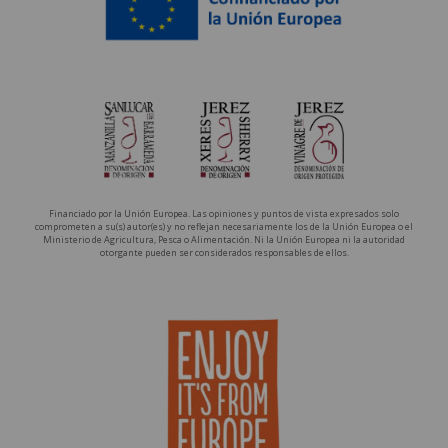
Financiado por la Unión Europea. Las opiniones y puntos de vista expresados solo
comprometen a su(s) autor(es) y no reflejan necesariamente los de la Unión Europea o el
Ministerio de Agricultura, Pesca o Alimentación. Ni la Unión Europea ni la autoridad
otorgante pueden ser considerados responsables de ellos.