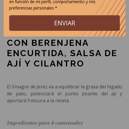
en función de mi perfil, comportamiento y mis
preferencias personales *
< VOLVER A CARNES Y GUISOS
ENVIAR
FOIE A LA PARRILLA
CON BERENJENA
ENCURTIDA, SALSA DE
AJÍ Y CILANTRO
El Vinagre de Jerez va a equilibrar la grasa del hígado
de pato, potenciará el punto picante del ají y
aportará frescura a la receta.
Ingredientes para 4 comensales