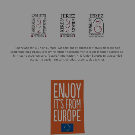
Financiado por la Unión Europea. Las opiniones y puntos de vista expresados solo
comprometen a su(s) autor(es) y no reflejan necesariamente los de la Unión Europea o el
Ministerio de Agricultura, Pesca o Alimentación. Ni la Unión Europea ni la autoridad
otorgante pueden ser considerados responsables de ellos.