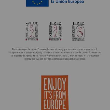
Financiado por la Unión Europea. Las opiniones y puntos de vista expresados solo
comprometen a su(s) autor(es) y no reflejan necesariamente los de la Unión Europea o el
Ministerio de Agricultura, Pesca o Alimentación. Ni la Unión Europea ni la autoridad
otorgante pueden ser considerados responsables de ellos.