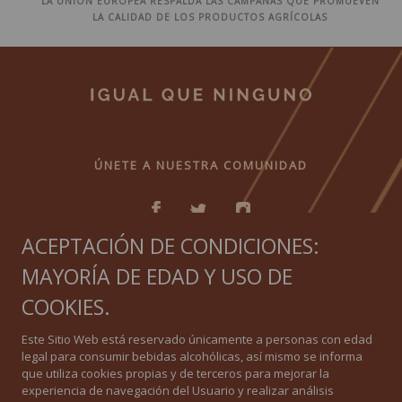
LA UNIÓN EUROPEA RESPALDA LAS CAMPAÑAS QUE PROMUEVEN
LA CALIDAD DE LOS PRODUCTOS AGRÍCOLAS
ÚNETE A NUESTRA COMUNIDAD
ACEPTACIÓN DE CONDICIONES:
MAYORÍA DE EDAD Y USO DE
IGUAL QUE NINGUNO
COOKIES.
Política de privacidad
Este Sitio Web está reservado únicamente a personas con edad
legal para consumir bebidas alcohólicas, así mismo se informa
Política de Cookies
que utiliza cookies propias y de terceros para mejorar la
experiencia de navegación del Usuario y realizar análisis