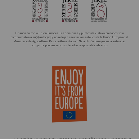
Financiado por la Unión Europea. Las opiniones y puntos de vista expresados solo
comprometen a su(s) autor(es) y no reflejan necesariamente los de la Unión Europea o el
Ministerio de Agricultura, Pesca o Alimentación. Ni la Unión Europea ni la autoridad
otorgante pueden ser considerados responsables de ellos.