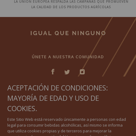
LA UNIÓN EUROPEA RESPALDA LAS CAMPAÑAS QUE PROMUEVEN
LA CALIDAD DE LOS PRODUCTOS AGRÍCOLAS
ÚNETE A NUESTRA COMUNIDAD
ACEPTACIÓN DE CONDICIONES:
MAYORÍA DE EDAD Y USO DE
IGUAL QUE NINGUNO
COOKIES.
Política de privacidad
Este Sitio Web está reservado únicamente a personas con edad
legal para consumir bebidas alcohólicas, así mismo se informa
Política de Cookies
que utiliza cookies propias y de terceros para mejorar la