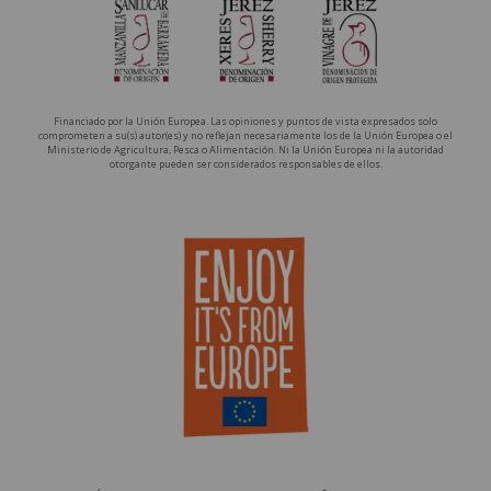
Financiado por la Unión Europea. Las opiniones y puntos de vista expresados solo
comprometen a su(s) autor(es) y no reflejan necesariamente los de la Unión Europea o el
Ministerio de Agricultura, Pesca o Alimentación. Ni la Unión Europea ni la autoridad
otorgante pueden ser considerados responsables de ellos.